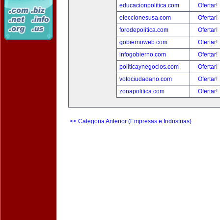
educacionpolitica.com
Ofertar!
eleccionesusa.com
Ofertar!
forodepolitica.com
Ofertar!
gobiernoweb.com
Ofertar!
infogobierno.com
Ofertar!
politicaynegocios.com
Ofertar!
votociudadano.com
Ofertar!
zonapolitica.com
Ofertar!
<< Categoria Anterior (Empresas e Industrias)