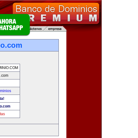
io.com
INIO.COM
o.com
minios
ta!
io.com
tas