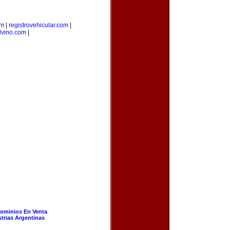
om
|
registrovehicular.com
|
lvino.com
|
ominios En Venta
strias Argentinas