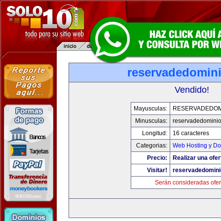
reservadedomin
Vendido!
Mayusculas:
RESERVADEDOM
Minusculas:
reservadedomini
Longitud:
16 caracteres
Categorias:
Web Hosting y Do
Precio:
Realizar una ofer
Visitar!
reservadedomin
Serán consideradas ofer