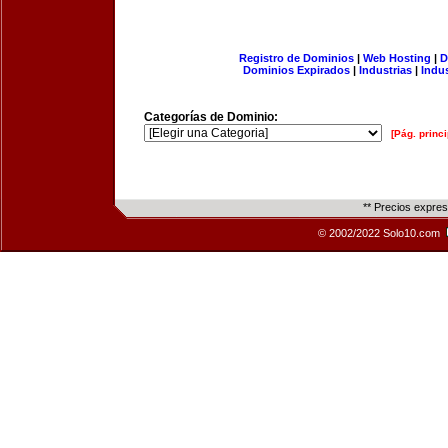
Registro de Dominios
|
Web Hosting
|
D
Dominios Expirados
|
Industrias
|
Indu
Categorías de Dominio:
[Pág. princi
** Precios expre
© 2002/2022 Solo10.com