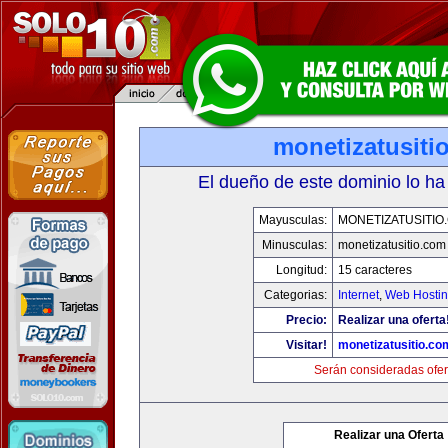
monetizatusiti
El dueño de este dominio lo ha
Mayusculas:
MONETIZATUSITIO
Minusculas:
monetizatusitio.com
Longitud:
15 caracteres
Categorias:
Internet
,
Web Hostin
Precio:
Realizar una oferta
Visitar!
monetizatusitio.co
Serán consideradas ofer
Realizar una Oferta