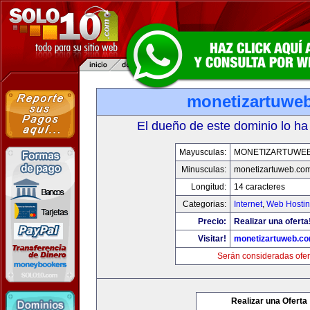
monetizartuwe
El dueño de este dominio lo ha
Mayusculas:
MONETIZARTUWE
Minusculas:
monetizartuweb.co
Longitud:
14 caracteres
Categorias:
Internet
,
Web Hostin
Precio:
Realizar una oferta
Visitar!
monetizartuweb.c
Serán consideradas ofer
Realizar una Oferta