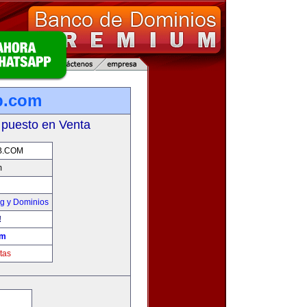
b.com
 puesto en Venta
B.COM
m
g y Dominios
!
om
tas