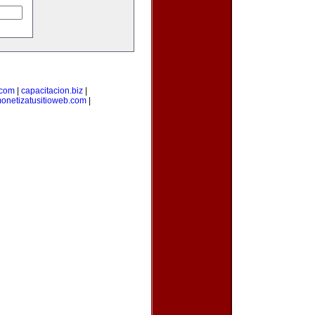
.com
|
capacitacion.biz
|
onetizatusitioweb.com
|