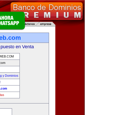
web.com
 puesto en Venta
OWEB.COM
.com
g y Dominios
!
b.com
tas