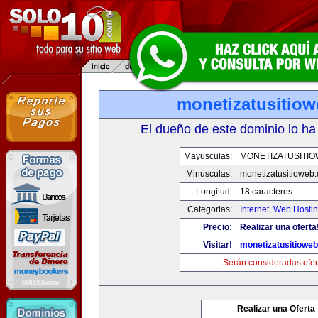
monetizatusitio
El dueño de este dominio lo ha
Mayusculas:
MONETIZATUSITI
Minusculas:
monetizatusitioweb
Longitud:
18 caracteres
Categorias:
Internet
,
Web Hostin
Precio:
Realizar una oferta
Visitar!
monetizatusitiowe
Serán consideradas ofer
Realizar una Oferta