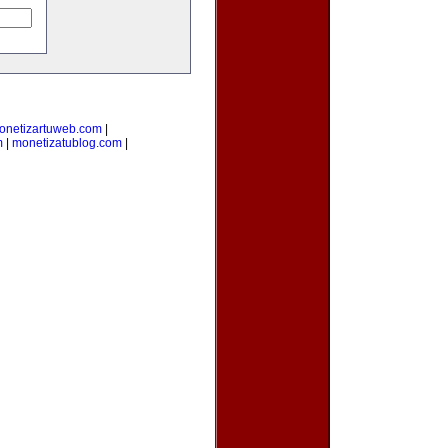
onetizartuweb.com
|
m
|
monetizatublog.com
|