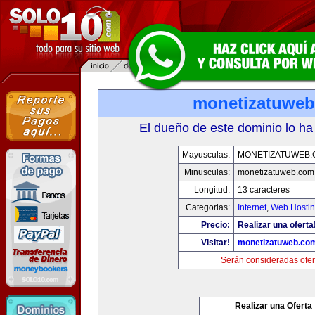
monetizatuwe
El dueño de este dominio lo ha
Mayusculas:
MONETIZATUWEB
Minusculas:
monetizatuweb.com
Longitud:
13 caracteres
Categorias:
Internet
,
Web Hostin
Precio:
Realizar una oferta
Visitar!
monetizatuweb.co
Serán consideradas ofer
Realizar una Oferta