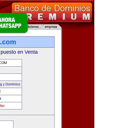
b.com
 puesto en Venta
.COM
g y Dominios
!
m
tas