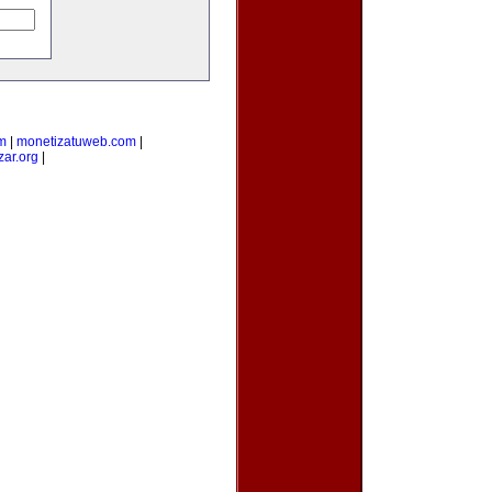
m
|
monetizatuweb.com
|
zar.org
|