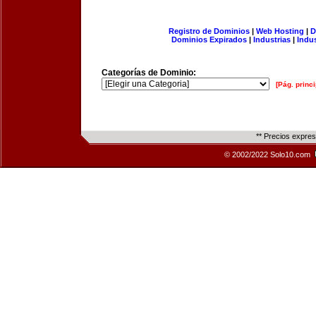
Registro de Dominios
|
Web Hosting
|
D
Dominios Expirados
|
Industrias
|
Indu
Categorías de Dominio:
[Pág. princi
** Precios expre
© 2002/2022 Solo10.com