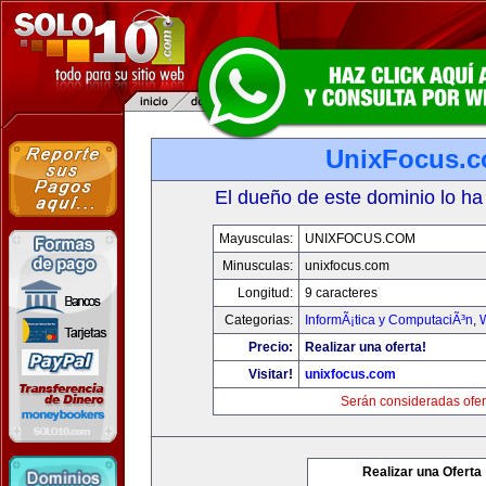
UnixFocus.
El dueño de este dominio lo ha
Mayusculas:
UNIXFOCUS.COM
Minusculas:
unixfocus.com
Longitud:
9 caracteres
Categorias:
InformÃ¡tica y ComputaciÃ³n
,
Precio:
Realizar una oferta!
Visitar!
unixfocus.com
Serán consideradas ofer
Realizar una Oferta