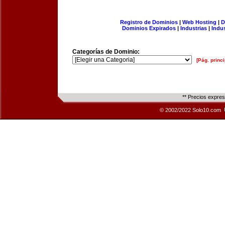
Registro de Dominios
|
Web Hosting
|
D
Dominios Expirados
|
Industrias
|
Indu
Categorías de Dominio:
[Pág. princi
** Precios expre
© 2002/2022 Solo10.com