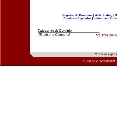
Registro de Dominios
|
Web Hosting
|
D
Dominios Expirados
|
Industrias
|
Indu
Categorías de Dominio:
[Pág. princi
** Precios expre
© 2002/2022 Solo10.com