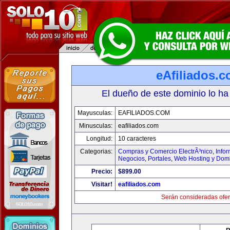
eAfiliados.
El dueño de este dominio lo ha
Mayusculas:
EAFILIADOS.COM
Minusculas:
eafiliados.com
Longitud:
10 caracteres
Categorias:
Compras y Comercio ElectrÃ³nico
,
Info
Negocios
,
Portales
,
Web Hosting y Dom
Precio:
$899.00
Visitar!
eafiliados.com
Serán consideradas ofer