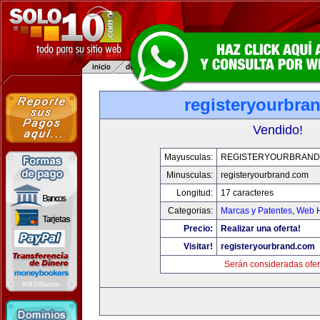
registeryourbra
Vendido!
Mayusculas:
REGISTERYOURBRAND
Minusculas:
registeryourbrand.com
Longitud:
17 caracteres
Categorias:
Marcas y Patentes
,
Web H
Precio:
Realizar una oferta!
Visitar!
registeryourbrand.com
Serán consideradas ofer