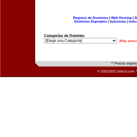
Registro de Dominios
|
Web Hosting
|
D
Dominios Expirados
|
Industrias
|
Indu
Categorías de Dominio:
[Pág. princi
** Precios expre
© 2002/2022 Solo10.com