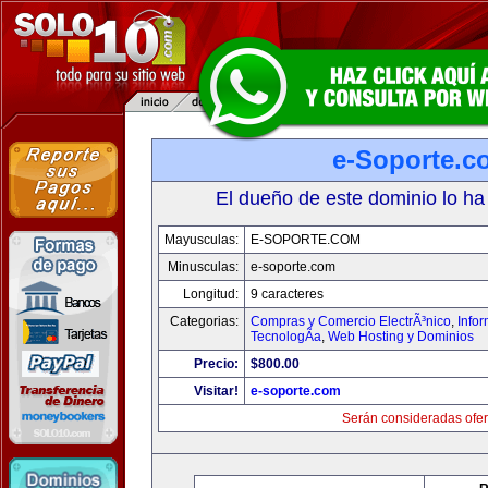
e-Soporte.c
El dueño de este dominio lo ha
Mayusculas:
E-SOPORTE.COM
Minusculas:
e-soporte.com
Longitud:
9 caracteres
Categorias:
Compras y Comercio ElectrÃ³nico
,
Info
TecnologÃ­a
,
Web Hosting y Dominios
Precio:
$800.00
Visitar!
e-soporte.com
Serán consideradas ofer