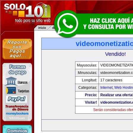
videomonetizati
Vendido!
Mayusculas:
VIDEOMONETIZAT
Minusculas:
videomonetization.
Longitud:
17 caracteres
Categorias:
Internet
,
Web Hostin
Precio:
Realizar una oferta
Visitar!
videomonetization
Serán consideradas ofer