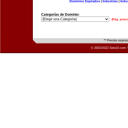
Dominios Expirados
|
Industrias
|
Indu
Categorías de Dominio:
[Pág. princi
** Precios expre
© 2002/2022 Solo10.com