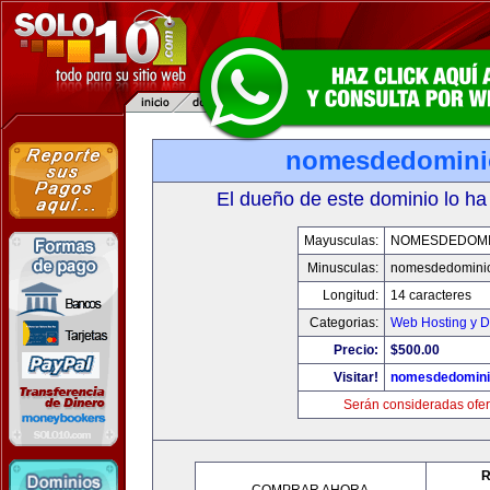
nomesdedomini
El dueño de este dominio lo ha
Mayusculas:
NOMESDEDOMI
Minusculas:
nomesdedomini
Longitud:
14 caracteres
Categorias:
Web Hosting y D
Precio:
$500.00
Visitar!
nomesdedomini
Serán consideradas ofer
R