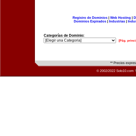
Registro de Dominios
|
Web Hosting
|
D
Dominios Expirados
|
Industrias
|
Indu
Categorías de Dominio:
[Pág. princi
** Precios expre
© 2002/2022 Solo10.com