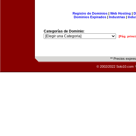
Registro de Dominios
|
Web Hosting
|
D
Dominios Expirados
|
Industrias
|
Indu
Categorías de Dominio:
[Pág. princi
** Precios expre
© 2002/2022 Solo10.com