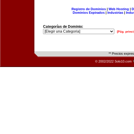
Registro de Dominios
|
Web Hosting
|
D
Dominios Expirados
|
Industrias
|
Indu
Categorías de Dominio:
[Pág. princi
** Precios expre
© 2002/2022 Solo10.com