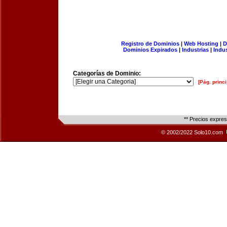
Registro de Dominios
|
Web Hosting
|
D
Dominios Expirados
|
Industrias
|
Indu
Categorías de Dominio:
[Pág. princi
** Precios expre
© 2002/2022 Solo10.com