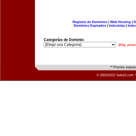
Registro de Dominios
|
Web Hosting
|
D
Dominios Expirados
|
Industrias
|
Indu
Categorías de Dominio:
[Pág. princi
** Precios expre
© 2002/2022 Solo10.com