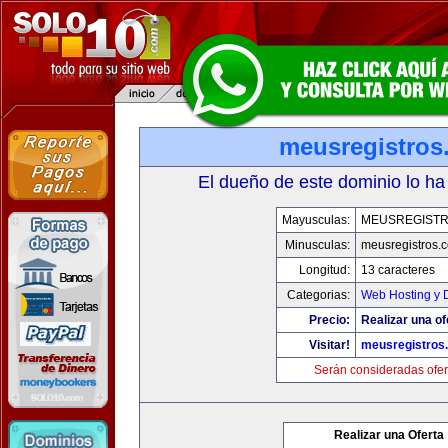
meusregistros
El dueño de este dominio lo ha
Mayusculas:
MEUSREGIST
Minusculas:
meusregistros.
Longitud:
13 caracteres
Categorias:
Web Hosting y 
Precio:
Realizar una of
Visitar!
meusregistros
Serán consideradas ofer
Realizar una Oferta