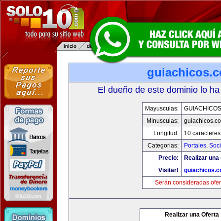
guiachicos.
El dueño de este dominio lo ha
Mayusculas:
GUIACHICO
Minusculas:
guiachicos.c
Longitud:
10 caracteres
Categorias:
Portales
,
Soc
Precio:
Realizar una 
Visitar!
guiachicos.
Serán consideradas ofer
Realizar una Oferta