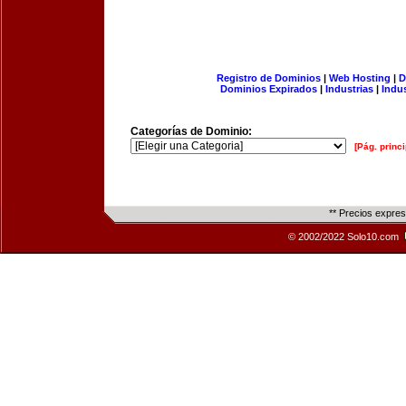
Registro de Dominios
|
Web Hosting
|
D
Dominios Expirados
|
Industrias
|
Indu
Categorías de Dominio:
[Pág. princi
** Precios expre
© 2002/2022 Solo10.com