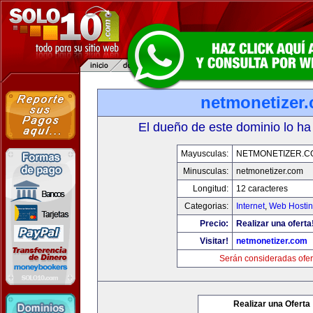
netmonetizer
El dueño de este dominio lo ha
Mayusculas:
NETMONETIZER.C
Minusculas:
netmonetizer.com
Longitud:
12 caracteres
Categorias:
Internet
,
Web Hostin
Precio:
Realizar una oferta
Visitar!
netmonetizer.com
Serán consideradas ofer
Realizar una Oferta