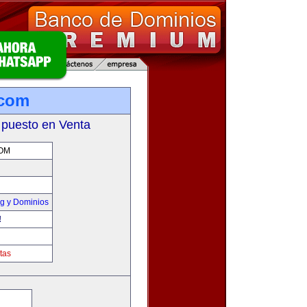
.com
 puesto en Venta
OM
g y Dominios
!
tas