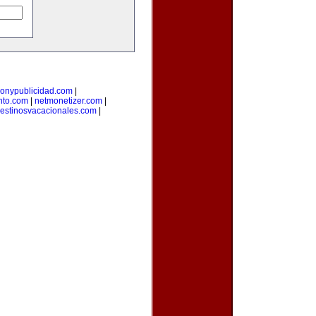
onypublicidad.com
|
nto.com
|
netmonetizer.com
|
estinosvacacionales.com
|