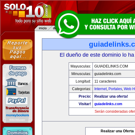
guiadelinks.
El dueño de este dominio lo ha
Mayusculas:
GUIADELINKS.COM
Minusculas:
guiadelinks.com
Longitud:
11 caracteres
Categorias:
Internet
,
Portales
,
Web Ho
Precio:
Realizar una oferta!
Visitar!
guiadelinks.com
Serán consideradas ofer
Realizar una Oferta