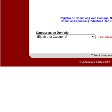
Registro de Dominios
|
Web Hosting
|
D
Dominios Expirados
|
Industrias
|
Indu
Categorías de Dominio:
[Pág. princi
** Precios expre
© 2002/2022 Solo10.com