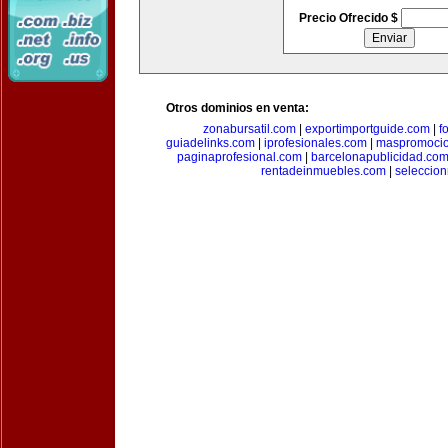
Precio Ofrecido $
Otros dominios en venta:
zonabursatil.com
|
exportimportguide.com
|
f
guiadelinks.com
|
iprofesionales.com
|
maspromoci
paginaprofesional.com
|
barcelonapublicidad.co
rentadeinmuebles.com
|
seleccio