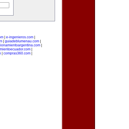
om
|
e-ingenieros.com
|
om
|
guiadeblumenau.com
|
cionamientoargentina.com
|
amientoecuador.com
|
m
|
compras360.com
|