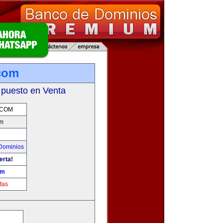
com
 puesto en Venta
.COM
m
Dominios
erta!
om
tas