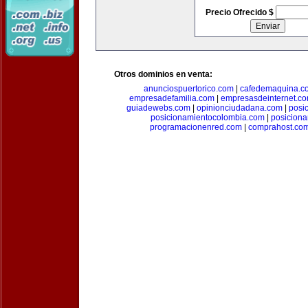
Precio Ofrecido $
Otros dominios en venta:
anunciospuertorico.com
|
cafedemaquina.c
empresadefamilia.com
|
empresasdeinternet.c
guiadewebs.com
|
opinionciudadana.com
|
posi
posicionamientocolombia.com
|
posicion
programacionenred.com
|
comprahost.co