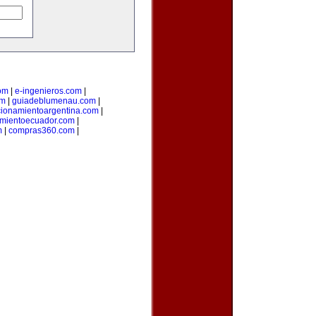
om
|
e-ingenieros.com
|
om
|
guiadeblumenau.com
|
cionamientoargentina.com
|
amientoecuador.com
|
m
|
compras360.com
|