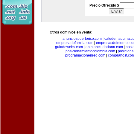
Precio Ofrecido $
Otros dominios en venta:
anunciospuertorico.com
|
cafedemaquina.c
empresadefamilia.com
|
empresasdeinternet.c
guiadewebs.com
|
opinionciudadana.com
|
posi
posicionamientocolombia.com
|
posicion
programacionenred.com
|
comprahost.co