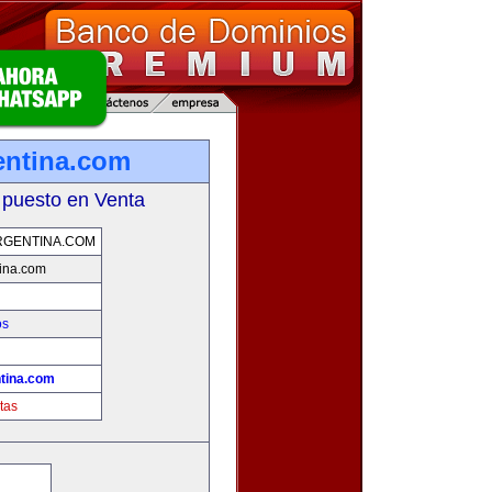
entina.com
 puesto en Venta
RGENTINA.COM
ina.com
os
tina.com
tas