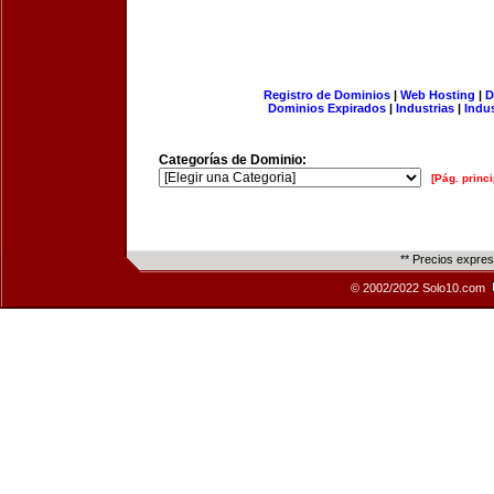
Registro de Dominios
|
Web Hosting
|
D
Dominios Expirados
|
Industrias
|
Indu
Categorías de Dominio:
[Pág. princi
** Precios expre
© 2002/2022 Solo10.com