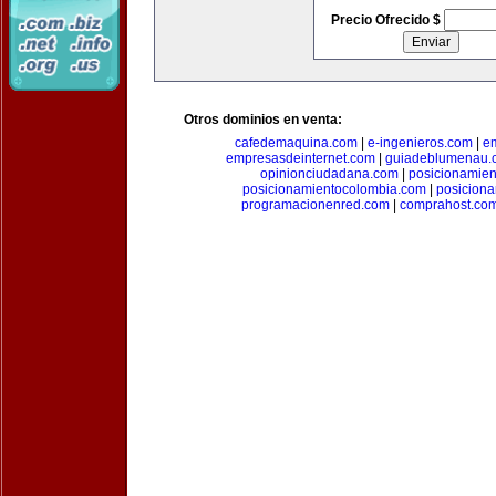
Precio Ofrecido $
Otros dominios en venta:
cafedemaquina.com
|
e-ingenieros.com
|
e
empresasdeinternet.com
|
guiadeblumenau.
opinionciudadana.com
|
posicionamien
posicionamientocolombia.com
|
posicion
programacionenred.com
|
comprahost.co