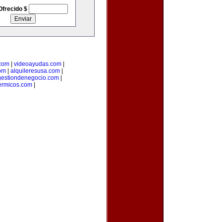
Ofrecido $
.com
|
videoayudas.com
|
om
|
alquileresusa.com
|
gestiondenegocio.com
|
ermicos.com
|