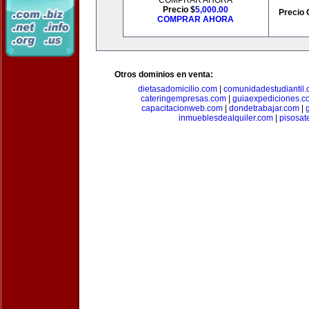
COMPRAR AHORA
Precio $
5,000.00
Precio 
COMPRAR AHORA
Otros dominios en venta:
dietasadomicilio.com
|
comunidadestudiantil
cateringempresas.com
|
guiaexpediciones.c
capacitacionweb.com
|
dondetrabajar.com
|
inmueblesdealquiler.com
|
pisosat