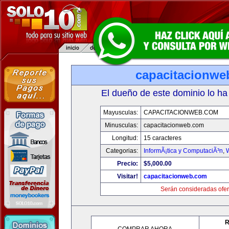
capacitacionwe
El dueño de este dominio lo ha
Mayusculas:
CAPACITACIONWEB.COM
Minusculas:
capacitacionweb.com
Longitud:
15 caracteres
Categorias:
InformÃ¡tica y ComputaciÃ³n
,
Precio:
$5,000.00
Visitar!
capacitacionweb.com
Serán consideradas ofer
R