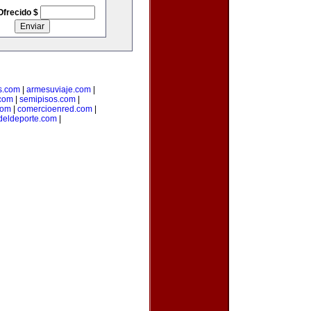
Ofrecido $
s.com
|
armesuviaje.com
|
.com
|
semipisos.com
|
com
|
comercioenred.com
|
sdeldeporte.com
|