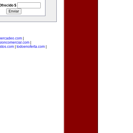
Ofrecido $
mercadeo.com
|
sioncomercial.com
|
istos.com
|
todoenoferta.com
|