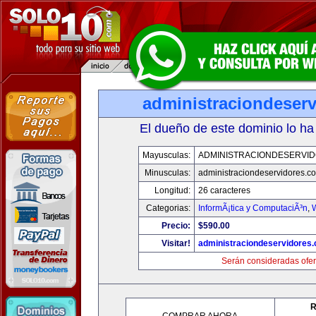
administraciondeser
El dueño de este dominio lo ha
Mayusculas:
ADMINISTRACIONDESERVI
Minusculas:
administraciondeservidores.c
Longitud:
26 caracteres
Categorias:
InformÃ¡tica y ComputaciÃ³n
,
Precio:
$590.00
Visitar!
administraciondeservidores
Serán consideradas ofer
R