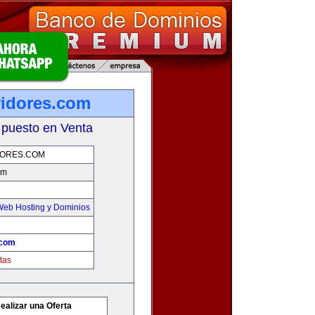
vidores.com
 puesto en Venta
DORES.COM
om
Web Hosting y Dominios
.com
tas
ealizar una Oferta