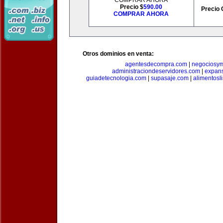
COMPRAR AHORA
Precio $
590.00
Precio 
COMPRAR AHORA
Otros dominios en venta:
agentesdecompra.com
|
negociosy
administraciondeservidores.com
|
expan
guiadetecnologia.com
|
supasaje.com
|
alimentosl