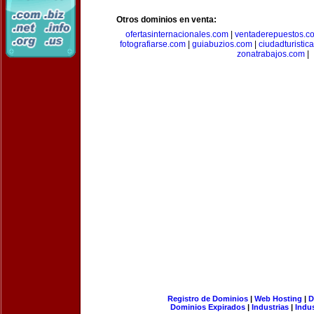
Otros dominios en venta:
ofertasinternacionales.com
|
ventaderepuestos.c
fotografiarse.com
|
guiabuzios.com
|
ciudadturistic
zonatrabajos.com
|
Registro de Dominios
|
Web Hosting
|
D
Dominios Expirados
|
Industrias
|
Indu