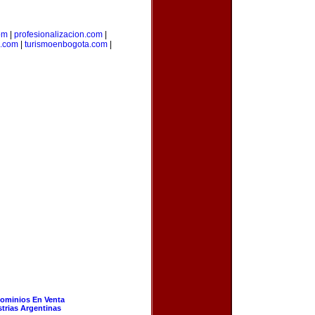
om
|
profesionalizacion.com
|
a.com
|
turismoenbogota.com
|
ominios En Venta
strias Argentinas