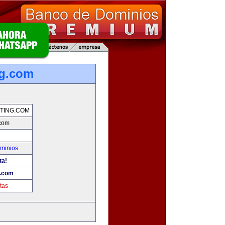
ng.com
TING.COM
.com
minios
ta!
g.com
tas