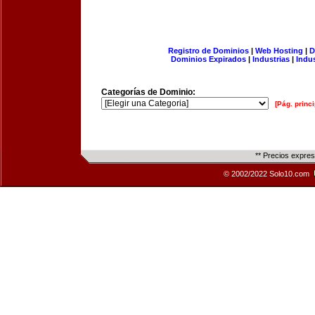
Registro de Dominios
|
Web Hosting
|
D
Dominios Expirados
|
Industrias
|
Indu
Categorías de Dominio:
[Pág. princi
** Precios expre
© 2002/2022 Solo10.com