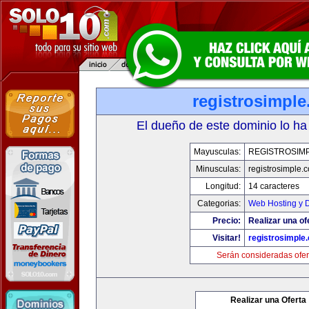
registrosimpl
El dueño de este dominio lo ha
Mayusculas:
REGISTROSIM
Minusculas:
registrosimple.
Longitud:
14 caracteres
Categorias:
Web Hosting y 
Precio:
Realizar una of
Visitar!
registrosimple
Serán consideradas ofer
Realizar una Oferta