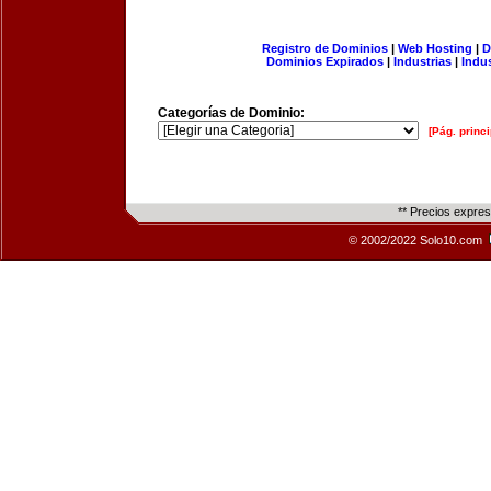
Registro de Dominios
|
Web Hosting
|
D
Dominios Expirados
|
Industrias
|
Indu
Categorías de Dominio:
[Pág. princi
** Precios expre
© 2002/2022 Solo10.com