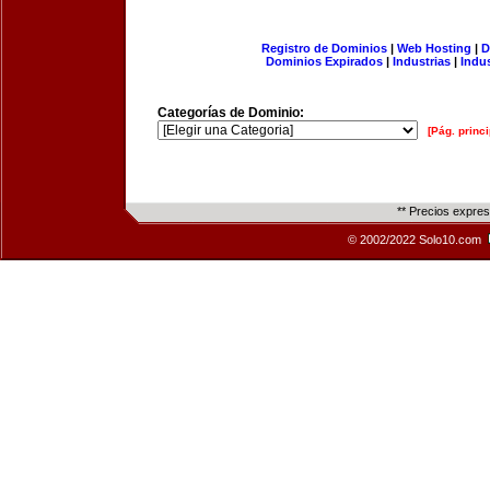
Registro de Dominios
|
Web Hosting
|
D
Dominios Expirados
|
Industrias
|
Indu
Categorías de Dominio:
[Pág. princi
** Precios expre
© 2002/2022 Solo10.com