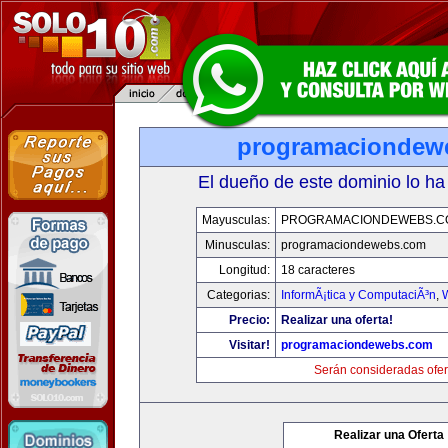
programaciondew
El dueño de este dominio lo ha
Mayusculas:
PROGRAMACIONDEWEBS.C
Minusculas:
programaciondewebs.com
Longitud:
18 caracteres
Categorias:
InformÃ¡tica y ComputaciÃ³n
,
Precio:
Realizar una oferta!
Visitar!
programaciondewebs.com
Serán consideradas ofer
Realizar una Oferta