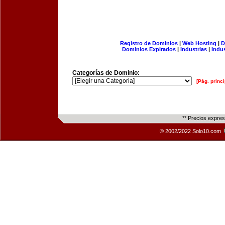
Registro de Dominios
|
Web Hosting
|
D
Dominios Expirados
|
Industrias
|
Indu
Categorías de Dominio:
[Pág. princi
** Precios expre
© 2002/2022 Solo10.com