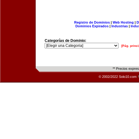
Registro de Dominios
|
Web Hosting
|
D
Dominios Expirados
|
Industrias
|
Indu
Categorías de Dominio:
[Pág. princi
** Precios expre
© 2002/2022 Solo10.com