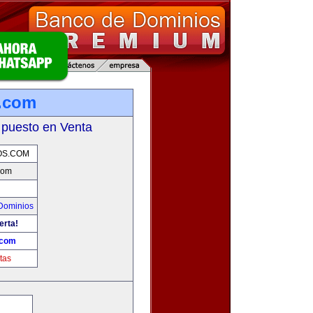
.com
 puesto en Venta
OS.COM
com
Dominios
erta!
.com
tas