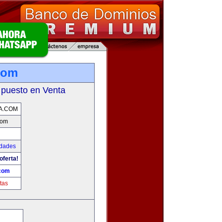
com
 puesto en Venta
A.COM
com
udades
oferta!
.com
tas