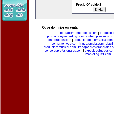
Precio Ofrecido $
Otros dominios en venta:
operadoradenegocios.com
|
productos
promocionymarketing.com
|
clubempresario.co
galeriafotos.com
|
productosdeinformatica.com
compraenweb.com
|
i-guatemala.com
|
clasi
productoramusical.com
|
trabajadorestemporales.
consejosprofesionales.com
|
expovideojuegos.co
marketing1x1.com
|