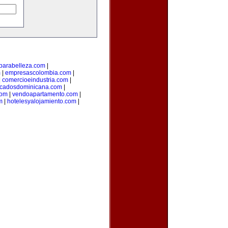
parabelleza.com
|
m
|
empresascolombia.com
|
|
comercioeindustria.com
|
ficadosdominicana.com
|
com
|
vendoapartamento.com
|
m
|
hotelesyalojamiento.com
|