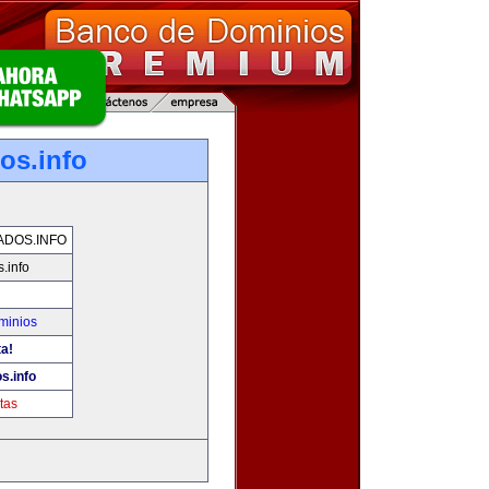
os.info
ADOS.INFO
.info
minios
ta!
s.info
tas