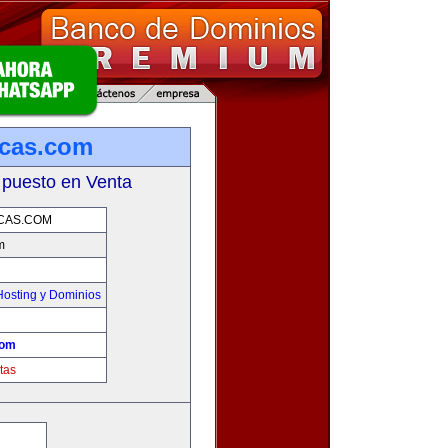
rcas.com
 puesto en Venta
CAS.COM
m
osting y Dominios
com
tas