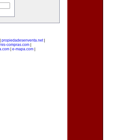
|
propiedadesenventa.net
|
mis-compras.com
|
a.com
|
e-mapa.com
|