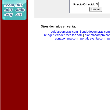
Precio Ofrecido $
Otros dominios en venta:
celularcompras.com
|
tiendadecompras.com
reingenieriadeprocesos.com
|
planetacompra.co
zonacompra.com
|
portaldeventa.com
|
p