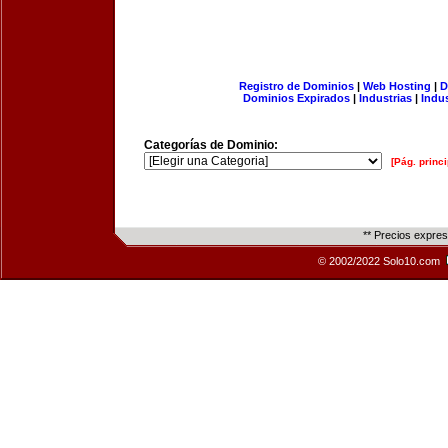
Registro de Dominios
|
Web Hosting
|
D
Dominios Expirados
|
Industrias
|
Indu
Categorías de Dominio:
[Pág. princi
** Precios expre
© 2002/2022 Solo10.com