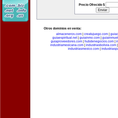
Precio Ofrecido $
Otros dominios en venta:
almaceneros.com
|
creatujuego.com
|
guia
guiaespiritual.net
|
guiainmo.com
|
guiainmueb
guiaproveedores.com
|
hubdenegocios.com
|
i
industriamexicana.com
|
industriasbolivia.com
industriasmexico.com
|
industrias