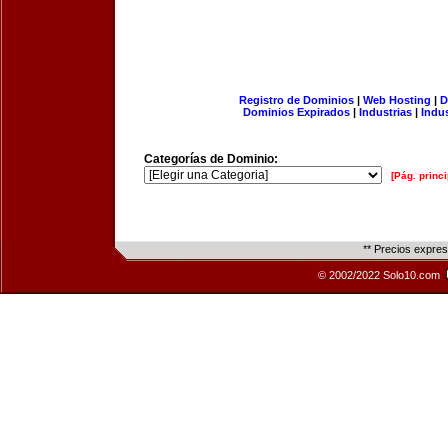
Registro de Dominios
|
Web Hosting
|
D
Dominios Expirados
|
Industrias
|
Indu
Categorías de Dominio:
[Pág. princi
** Precios expre
© 2002/2022 Solo10.com