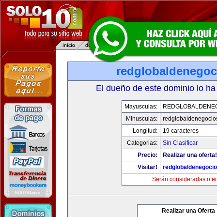
redglobaldenegoc
El dueño de este dominio lo ha
Mayusculas:
REDGLOBALDENE
Minusculas:
redglobaldenegocio
Longitud:
19 caracteres
Categorias:
Sin Clasificar
Precio:
Realizar una oferta!
Visitar!
redglobaldenegoci
Serán consideradas ofer
Realizar una Oferta