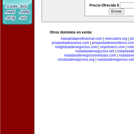
Precio Ofrecido $
Otros dominios en venta:
masajistaprofesional.com
|
mercados.org
|
pl
propiedadesceres.com
|
propiedadesmorteros.co
redglobaldenegocios.com
|
rioprimero.com
|
rod
rodadasdenegocios.net
|
rodadasde
rodadasdenegociosvirtuais.com
|
rodadavi
rondasdenegocios.org
|
ruedasdenegocios.net