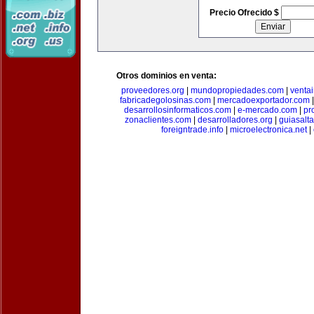
Precio Ofrecido $
Otros dominios en venta:
proveedores.org
|
mundopropiedades.com
|
ventai
fabricadegolosinas.com
|
mercadoexportador.com
desarrollosinformaticos.com
|
e-mercado.com
|
pr
zonaclientes.com
|
desarrolladores.org
|
guiasalt
foreigntrade.info
|
microelectronica.net
|