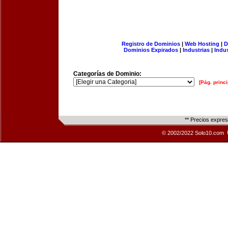
Registro de Dominios
|
Web Hosting
|
D
Dominios Expirados
|
Industrias
|
Indu
Categorías de Dominio:
[Pág. princi
** Precios expre
© 2002/2022 Solo10.com