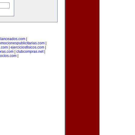
alanceados.com
|
omocionespublicitarias.com
|
a.com
|
ejerciciosfisicos.com
|
pras.com
|
clubcompras.net
|
gocios.com
|