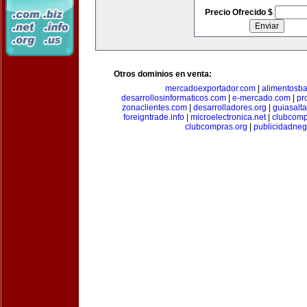
Precio Ofrecido $
Otros dominios en venta:
mercadoexportador.com
|
alimentosb
desarrollosinformaticos.com
|
e-mercado.com
|
pr
zonaclientes.com
|
desarrolladores.org
|
guiasalt
foreigntrade.info
|
microelectronica.net
|
clubcom
clubcompras.org
|
publicidadne