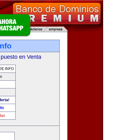
info
 puesto en Venta
E.INFO
fo
ferta!
nfo
tas