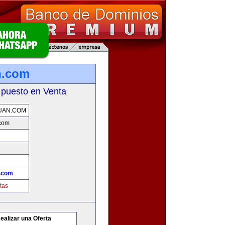
n.com
 puesto en Venta
UAN.COM
.com
.com
tas
ealizar una Oferta