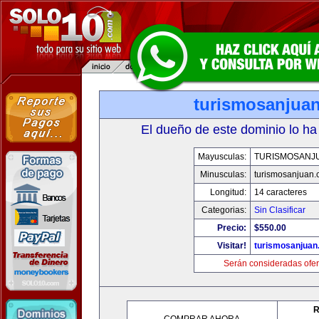
turismosanjua
El dueño de este dominio lo ha
Mayusculas:
TURISMOSANJ
Minusculas:
turismosanjuan
Longitud:
14 caracteres
Categorias:
Sin Clasificar
Precio:
$550.00
Visitar!
turismosanjuan
Serán consideradas ofer
R