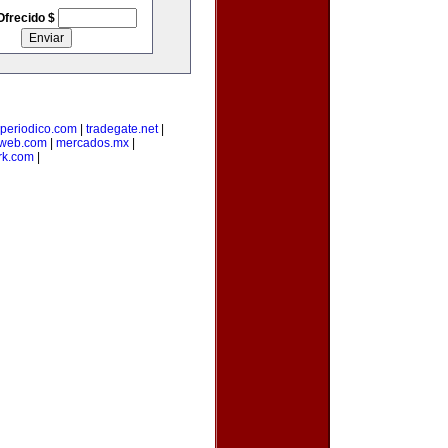
Ofrecido $
-periodico.com
|
tradegate.net
|
web.com
|
mercados.mx
|
rk.com
|