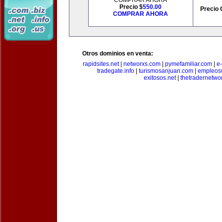
COMPRAR AHORA
Precio $
550.00
Precio 
COMPRAR AHORA
Otros dominios en venta:
rapidsites.net
|
networxs.com
|
pymefamiliar.com
|
e
tradegate.info
|
turismosanjuan.com
|
empleos
exitosos.net
|
thetradernetwo