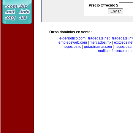
Precio Ofrecido $
Otros dominios en venta:
e-periodico.com
|
tradegate.net
|
tradegate.inf
empleosweb.com
|
mercados.mx
|
exitosos.ne
negocios.io
|
guiapinamar.com
|
negociosa
multiconference.com