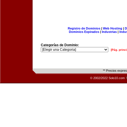
Registro de Dominios
|
Web Hosting
|
D
Dominios Expirados
|
Industrias
|
Indu
Categorías de Dominio:
[Pág. princi
** Precios expre
© 2002/2022 Solo10.com