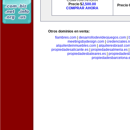
COMPRAR AHORA
Precio $
2,500.00
Precio 
COMPRAR AHORA
Otros dominios en venta:
fiambres.com
|
desarrollodevideojuegos.com
|
meetingsbydesign.com
|
credenciales.n
alquilerdeinmuebles.com
|
alquileresbrasil.co
propiedadesalicante.es
|
propiedadesalmeria.es
propiedadesbaleares.es
|
propiedadesb
propiedadesbarcelona.