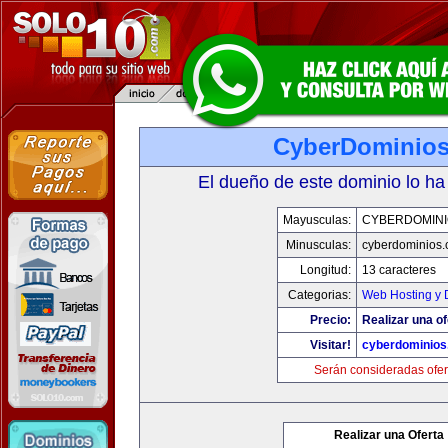
CyberDominio
El dueño de este dominio lo ha
Mayusculas:
CYBERDOMINI
Minusculas:
cyberdominios
Longitud:
13 caracteres
Categorias:
Web Hosting y 
Precio:
Realizar una of
Visitar!
cyberdominios
Serán consideradas ofer
Realizar una Oferta