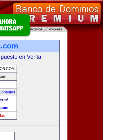
s.com
 puesto en Venta
OS.COM
.com
Dominios
erta!
.com
tas