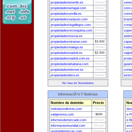
propiedadestenerife.es
Ofertar!
venec
propiedadestartagal.com
Ofertar!
conc
propiedadessevilla.es
Ofertar!
conci
propiedadessanjusto.com
Ofertar!
brand
propiedadesriogallegos.com
Ofertar!
comp
propiedadesreconquista.com
Ofertar!
super
propiedadesmurcia.es
Ofertar!
webr
propiedadesmiramar.com
$3,500
capac
propiedadesmalaga.es
Ofertar!
trade
propiedadesmadrid.es
$2,500
viaje
propiedadesmadrid.com.es
Ofertar!
produ
propiedadeslahabana.com
Ofertar!
guiar
propiedadesinternet.es
Ofertar!
conta
propiedadesibiza.es
Ofertar!
turis
Ver mas de Novedades
InformaciÃ³n Y Noticias
Nombre de dominio
Precio
No
noticiasendirecto.com
Ofertar!
deu
salaprensa.com
$600
e-P
informesdemercado.com
Ofertar!
e-Br
informacionmundial.com
Ofertar!
are
revistademarcas.com
Ofertar!
e-U