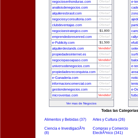
negociosenhonduras.com
Ofertar!
e-te
analisisdenegocios.com
Ofertar!
cade
alquileresbrasil.com
Ofertar!
zon
negociosyconsultoria.com
Ofertar!
ajed
clubdeventajas.com
Ofertar!
part
negocioestrategico.com
$1,800
camp
emprendedoresenred.com
Ofertar!
rall
e-Publicity.com
$1,500
efut
alquilerdestands.com
Vendido!
sele
propiedadesinternet.es
Ofertar!
surf
negociopasoapaso.com
Vendido!
balo
universodenegocios.com
Ofertar!
e-te
propiedadesreconquista.com
Ofertar!
area
e-Ganaderia.com
Ofertar!
noti
informacioncomercial.com
Ofertar!
teni
gestiondenegocios.com
Ofertar!
e-D
microventas.com
Vendido!
futb
Ver mas de Negocios
Todas las Categoria
Alimentos y Bebidas (37)
Artes y Cultura (26)
Ciencia e InvestigaciÃ³n
Compras y Comercio
(8)
ElectrÃ³nico (341)