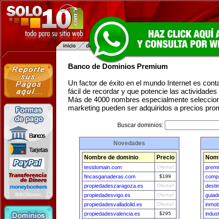
Banco de Dominios Premium
Un factor de éxito en el mundo Internet es con
fácil de recordar y que potencie las actividade
Más de 4000 nombres especialmente seleccion
marketing pueden ser adquiridos a precios pro
Buscar dominios:
Novedades
Nombre de dominio
Precio
Nomb
testdomain.com
Ofertar!
prem
fincasganaderas.com
$199
comp
propiedadeszaragoza.es
Ofertar!
desti
propiedadesvigo.es
Ofertar!
guiad
propiedadesvalladolid.es
Ofertar!
inmob
propiedadesvalencia.es
$295
indus