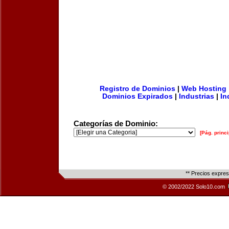
Registro de Dominios
|
Web Hosting
Dominios Expirados
|
Industrias
|
In
Categorías de Dominio:
[Pág. princi
** Precios expre
© 2002/2022 Solo10.com