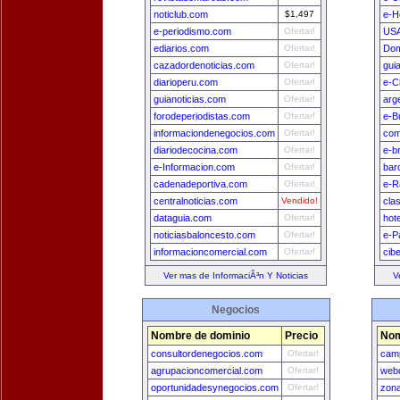
noticlub.com
$1,497
e-H
e-periodismo.com
Ofertar!
USA
ediarios.com
Ofertar!
Dom
cazadordenoticias.com
Ofertar!
gui
diarioperu.com
Ofertar!
e-C
guianoticias.com
Ofertar!
arg
forodeperiodistas.com
Ofertar!
e-B
informaciondenegocios.com
Ofertar!
com
diariodecocina.com
Ofertar!
e-b
e-Informacion.com
Ofertar!
bar
cadenadeportiva.com
Ofertar!
e-R
centralnoticias.com
Vendido!
cla
dataguia.com
Ofertar!
hot
noticiasbaloncesto.com
Ofertar!
e-P
informacioncomercial.com
Ofertar!
cib
Ver mas de InformaciÃ³n Y Noticias
V
Negocios
Nombre de dominio
Precio
Nom
consultordenegocios.com
Ofertar!
camp
agrupacioncomercial.com
Ofertar!
webd
oportunidadesynegocios.com
Ofertar!
zon