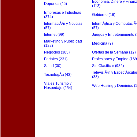
Economia, Dinero y Finan
Deportes (45)
(113)
Empresas e Industrias
Gobierno (16)
(374)
InformaciÃ³n y Noticias
InformÃ¡tica y ComputaciÃ
(57)
(57)
Internet (99)
Juegos y Entretenimiento (
Marketing y Publicidad
Medicina (9)
(122)
Negocios (385)
Ofertas de la Semana (12)
Portales (231)
Profesiones y Empleo (169
Salud (30)
Sin Clasificar (982)
TelevisiÃ³n y EspectÃ¡culo
TecnologÃ­a (43)
(33)
Viajes,Turismo y
Web Hosting y Dominios (
Hospedaje (254)